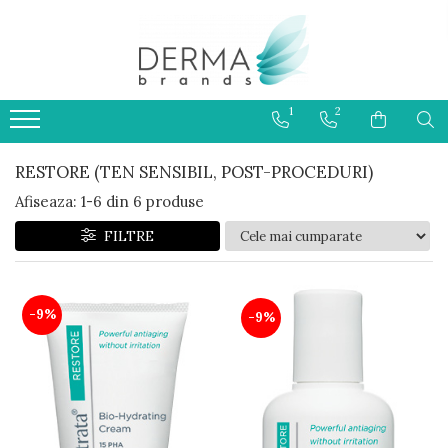
HELIOCARE
PRODUSE CU PROTECTIE
1
2
SOLARA 50+ PENTRU COPII
RESTORE (TEN SENSIBIL, POST-PROCEDURI)
Afiseaza:
1-
6
din
6
produse
FILTRE
-9%
-9%