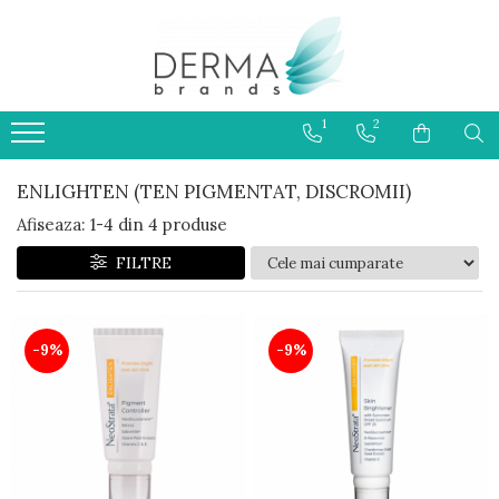
HELIOCARE
PRODUSE CU PROTECTIE
1
2
SOLARA 50+ PENTRU COPII
ENLIGHTEN (TEN PIGMENTAT, DISCROMII)
Afiseaza:
1-
4
din
4
produse
FILTRE
-9%
-9%