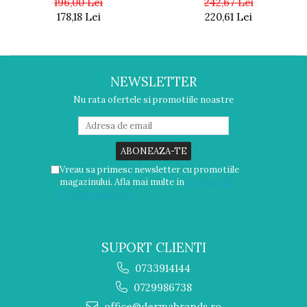
196,00 Lei
242,67 Lei
178,18 Lei
220,61 Lei
NEWSLETTER
Nu rata ofertele si promotiile noastre
Vreau sa primesc newsletter cu promotiile
magazinului. Afla mai multe in
Politica de
Confidentialitate
SUPORT CLIENTI
0733914144
0729986738
office@dermabrands.ro