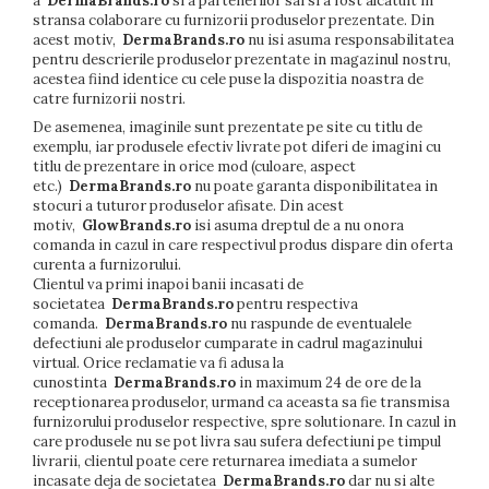
a
DermaBrands.ro
si a partenerilor sai si a fost alcatuit in
stransa colaborare cu furnizorii produselor prezentate. Din
acest motiv,
DermaBrands.ro
nu isi asuma responsabilitatea
pentru descrierile produselor prezentate in magazinul nostru,
acestea fiind identice cu cele puse la dispozitia noastra de
catre furnizorii nostri.
De asemenea, imaginile sunt prezentate pe site cu titlu de
exemplu, iar produsele efectiv livrate pot diferi de imagini cu
titlu de prezentare in orice mod (culoare, aspect
etc.)
DermaBrands.ro
nu poate garanta disponibilitatea in
stocuri a tuturor produselor afisate. Din acest
motiv,
GlowBrands
.ro
isi asuma dreptul de a nu onora
comanda in cazul in care respectivul produs dispare din oferta
curenta a furnizorului.
Clientul va primi inapoi banii incasati de
societatea
DermaBrands.ro
pentru respectiva
comanda.
DermaBrands.ro
nu raspunde de eventualele
defectiuni ale produselor cumparate in cadrul magazinului
virtual. Orice reclamatie va fi adusa la
cunostinta
DermaBrands.ro
in maximum 24 de ore de la
receptionarea produselor, urmand ca aceasta sa fie transmisa
furnizorului produselor respective, spre solutionare. In cazul in
care produsele nu se pot livra sau sufera defectiuni pe timpul
livrarii, clientul poate cere returnarea imediata a sumelor
incasate deja de societatea
DermaBrands.ro
dar nu si alte