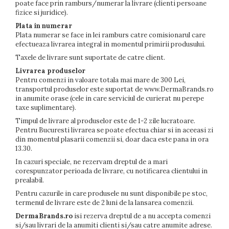
poate face prin ramburs/numerar la livrare (clienti persoane
fizice si juridice).
Plata in numerar
Plata numerar se face in lei ramburs catre comisionarul care
efectueaza livrarea integral in momentul primirii produsului.
Taxele de livrare sunt suportate de catre client.
Livrarea produselor
Pentru comenzi in valoare totala mai mare de 300 Lei,
transportul produselor este suportat de www.DermaBrands.ro
in anumite orase (cele in care serviciul de curierat nu perepe
taxe suplimentare).
Timpul de livrare al produselor este de 1-2 zile lucratoare.
Pentru Bucuresti livrarea se poate efectua chiar si in aceeasi zi
din momentul plasarii comenzii si, doar daca este pana in ora
13.30.
In cazuri speciale, ne rezervam dreptul de a mari
corespunzator perioada de livrare, cu notificarea clientului in
prealabil.
Pentru cazurile in care produsele nu sunt disponibile pe stoc,
termenul de livrare este de 2 luni de la lansarea comenzii.
DermaBrands.ro
isi rezerva dreptul de a nu accepta comenzi
si/sau livrari de la anumiti clienti si/sau catre anumite adrese.