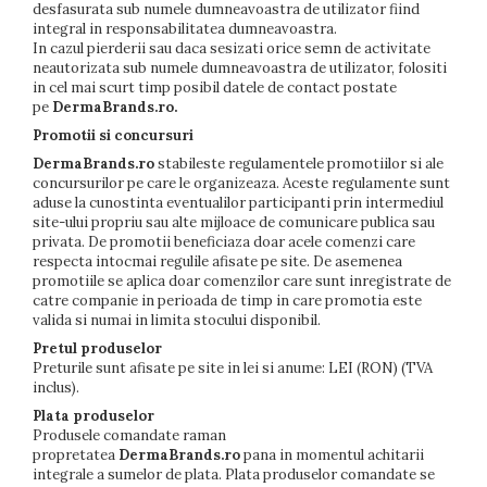
desfasurata sub numele dumneavoastra de utilizator fiind
integral in responsabilitatea dumneavoastra.
In cazul pierderii sau daca sesizati orice semn de activitate
neautorizata sub numele dumneavoastra de utilizator, folositi
in cel mai scurt timp posibil datele de contact postate
pe
DermaBrands.ro.
Promotii si concursuri
DermaBrands.ro
stabileste regulamentele promotiilor si ale
concursurilor pe care le organizeaza. Aceste regulamente sunt
aduse la cunostinta eventualilor participanti prin intermediul
site-ului propriu sau alte mijloace de comunicare publica sau
privata. De promotii beneficiaza doar acele comenzi care
respecta intocmai regulile afisate pe site. De asemenea
promotiile se aplica doar comenzilor care sunt inregistrate de
catre companie in perioada de timp in care promotia este
valida si numai in limita stocului disponibil.
Pretul produselor
Preturile sunt afisate pe site in lei si anume: LEI (RON) (TVA
inclus).
Plata produselor
Produsele comandate raman
propretatea
DermaBrands.ro
pana in momentul achitarii
integrale a sumelor de plata. Plata produselor comandate se