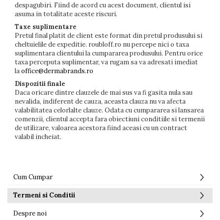
despagubiri. Fiind de acord cu acest document, clientul isi
asuma in totalitate aceste riscuri.
Taxe suplimentare
Pretul final platit de client este format din pretul produsului si
cheltuielile de expeditie. roubloff.ro nu percepe nici o taxa
suplimentara clientului la cumpararea produsului. Pentru orice
taxa perceputa suplimentar, va rugam sa va adresati imediat
la
office@dermabrands.ro
Dispozitii finale
Daca oricare dintre clauzele de mai sus va fi gasita nula sau
nevalida, indiferent de cauza, aceasta clauza nu va afecta
valabilitatea celorlalte clauze. Odata cu cumpararea si lansarea
comenzii, clientul accepta fara obiectiuni conditiile si termenii
de utilizare, valoarea acestora fiind aceasi cu un contract
valabil incheiat.
Cum Cumpar
Termeni si Conditii
Despre noi