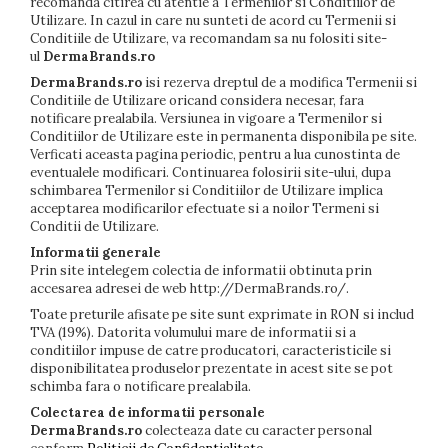
recomanda citirea cu atentie a Termenilor si Conditiilor de
Utilizare. In cazul in care nu sunteti de acord cu Termenii si
Conditiile de Utilizare, va recomandam sa nu folositi site-
ul
DermaBrands.ro
DermaBrands.ro
isi rezerva dreptul de a modifica Termenii si
Conditiile de Utilizare oricand considera necesar, fara
notificare prealabila. Versiunea in vigoare a Termenilor si
Conditiilor de Utilizare este in permanenta disponibila pe site.
Verficati aceasta pagina periodic, pentru a lua cunostinta de
eventualele modificari. Continuarea folosirii site-ului, dupa
schimbarea Termenilor si Conditiilor de Utilizare implica
acceptarea modificarilor efectuate si a noilor Termeni si
Conditii de Utilizare.
Informatii generale
Prin site intelegem colectia de informatii obtinuta prin
accesarea adresei de web http://DermaBrands.ro/.
Toate preturile afisate pe site sunt exprimate in RON si includ
TVA (19%). Datorita volumului mare de informatii si a
conditiilor impuse de catre producatori, caracteristicile si
disponibilitatea produselor prezentate in acest site se pot
schimba fara o notificare prealabila.
Colectarea de informatii personale
DermaBrands.ro
colecteaza date cu caracter personal