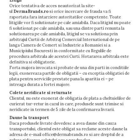
Litigii
Orice tentativa de acces neautorizat la site-
ul
DermaBrands.ro
si orice incercare de frauda va fi
raportata fara intarziere autoritatilor competente. Toate
litigiile vor fi solutionate pe cale amiabila. Daca litigiul nu poate
fi solutionat pe cale amiabila, sau una dintre parti renunta la
solutionarea pe cale amiabila, litigiul se va solutiona prin
arbitrajul Curtii de Arbitraj Comercial International de pe
langa Camera de Comert si Industrie a Romaniei si a
Municipiului Bucuresti in conformitate cu Regulile de
procedura arbitrala ale acestei Curti. Hotararea arbitrala este
definitiva si obligatorie.
Forta majora invocata si probate de una din parti in conditiile
legii, exonereaza partile de obligatii – cu exceptia obligatiei de
plata pentru serviciile prestate pana la aparitia ei – pe
intreaga durata a fortei majore.
Colete neridicate si returnate
Clientul, nu este exonerat de obligatia de plata a cheltuielilor de
curierat tur-retur in cazul in care, produsele sunt trimise si
neridicate in termen de 5 zile de la confirmarea livrarii.
Daune la transport
Daca produsele livrate dovedesc a avea daune din cauza
transportului, clientul este obligat sa reclame aceste daune la
adresa de e-mail office@dermabrands.ro si are dreptul de a