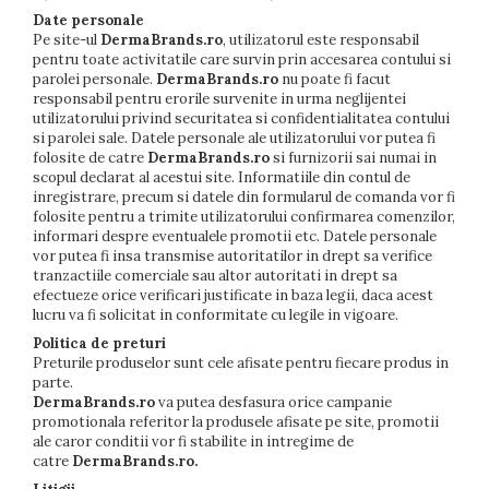
Date personale
Pe site-ul
DermaBrands.ro
, utilizatorul este responsabil
pentru toate activitatile care survin prin accesarea contului si
parolei personale.
DermaBrands.ro
nu poate fi facut
responsabil pentru erorile survenite in urma neglijentei
utilizatorului privind securitatea si confidentialitatea contului
si parolei sale. Datele personale ale utilizatorului vor putea fi
folosite de catre
DermaBrands.ro
si furnizorii sai numai in
scopul declarat al acestui site. Informatiile din contul de
inregistrare, precum si datele din formularul de comanda vor fi
folosite pentru a trimite utilizatorului confirmarea comenzilor,
informari despre eventualele promotii etc. Datele personale
vor putea fi insa transmise autoritatilor in drept sa verifice
tranzactiile comerciale sau altor autoritati in drept sa
efectueze orice verificari justificate in baza legii, daca acest
lucru va fi solicitat in conformitate cu legile in vigoare.
Politica de preturi
Preturile produselor sunt cele afisate pentru fiecare produs in
parte.
DermaBrands.ro
va putea desfasura orice campanie
promotionala referitor la produsele afisate pe site, promotii
ale caror conditii vor fi stabilite in intregime de
catre
DermaBrands.ro
.