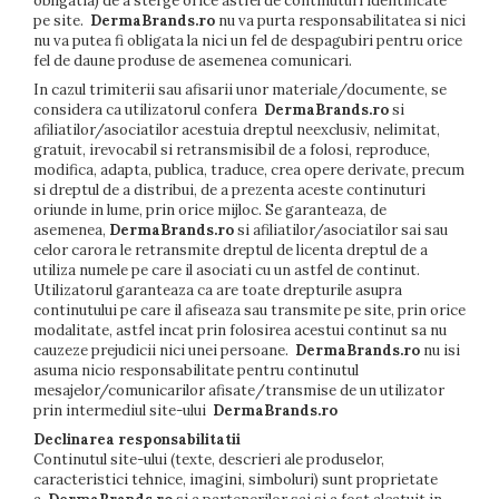
obligatia) de a sterge orice astfel de continuturi identificate
pe site.
DermaBrands.ro
nu va purta responsabilitatea si nici
nu va putea fi obligata la nici un fel de despagubiri pentru orice
fel de daune produse de asemenea comunicari.
In cazul trimiterii sau afisarii unor materiale/documente, se
considera ca utilizatorul confera
DermaBrands.ro
si
afiliatilor/asociatilor acestuia dreptul neexclusiv, nelimitat,
gratuit, irevocabil si retransmisibil de a folosi, reproduce,
modifica, adapta, publica, traduce, crea opere derivate, precum
si dreptul de a distribui, de a prezenta aceste continuturi
oriunde in lume, prin orice mijloc. Se garanteaza, de
asemenea,
DermaBrands.ro
si afiliatilor/asociatilor sai sau
celor carora le retransmite dreptul de licenta dreptul de a
utiliza numele pe care il asociati cu un astfel de continut.
Utilizatorul garanteaza ca are toate drepturile asupra
continutului pe care il afiseaza sau transmite pe site, prin orice
modalitate, astfel incat prin folosirea acestui continut sa nu
cauzeze prejudicii nici unei persoane.
DermaBrands.ro
nu isi
asuma nicio responsabilitate pentru continutul
mesajelor/comunicarilor afisate/transmise de un utilizator
prin intermediul site-ului
DermaBrands.ro
Declinarea responsabilitatii
Continutul site-ului (texte, descrieri ale produselor,
caracteristici tehnice, imagini, simboluri) sunt proprietate