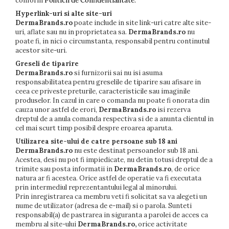
conform
Politicii de Confidentialitate.
Hyperlink-uri si alte site-uri
DermaBrands.ro
poate include in site link-uri catre alte site-
uri, aflate sau nu in proprietatea sa.
DermaBrands.ro
nu
poate fi, in nici o circumstanta, responsabil pentru continutul
acestor site-uri.
Greseli de tiparire
DermaBrands.ro
si furnizorii sai nu isi asuma
responsabilitatea pentru greselile de tiparire sau afisare in
ceea ce priveste preturile, caracteristicile sau imaginile
produselor. In cazul in care o comanda nu poate fi onorata din
cauza unor astfel de erori,
DermaBrands.ro
isi rezerva
dreptul de a anula comanda respectiva si de a anunta clientul in
cel mai scurt timp posibil despre eroarea aparuta.
Utilizarea site-ului de catre persoane sub 18 ani
DermaBrands.ro
nu este destinat persoanelor sub 18 ani.
Acestea, desi nu pot fi impiedicate, nu detin totusi dreptul de a
trimite sau posta informatii in
DermaBrands.ro
, de orice
natura ar fi acestea. Orice astfel de operatie va fi executata
prin intermediul reprezentantului legal al minorului.
Prin inregistrarea ca membru veti fi solicitat sa va alegeti un
nume de utilizator (adresa de e-mail) si o parola. Sunteti
responsabil(a) de pastrarea in siguranta a parolei de acces ca
membru al site-ului
DermaBrands.ro
,
orice activitate