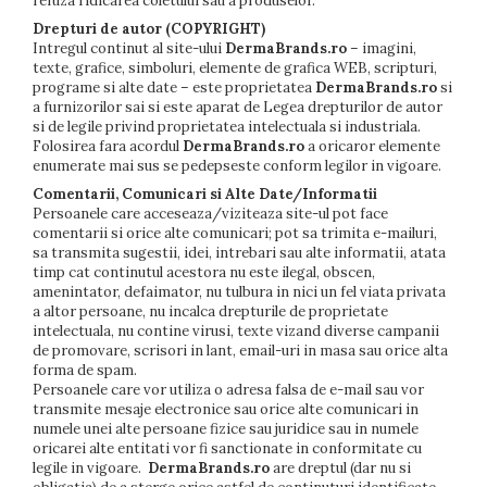
refuza ridicarea coletului sau a produselor.
Drepturi de autor (COPYRIGHT)
Intregul continut al site-ului
DermaBrands.ro
– imagini,
texte, grafice, simboluri, elemente de grafica WEB, scripturi,
programe si alte date – este proprietatea
DermaBrands.ro
si
a furnizorilor sai si este aparat de Legea drepturilor de autor
si de legile privind proprietatea intelectuala si industriala.
Folosirea fara acordul
DermaBrands.ro
a oricaror elemente
enumerate mai sus se pedepseste conform legilor in vigoare.
Comentarii, Comunicari si Alte Date/Informatii
Persoanele care acceseaza/viziteaza site-ul pot face
comentarii si orice alte comunicari; pot sa trimita e-mailuri,
sa transmita sugestii, idei, intrebari sau alte informatii, atata
timp cat continutul acestora nu este ilegal, obscen,
amenintator, defaimator, nu tulbura in nici un fel viata privata
a altor persoane, nu incalca drepturile de proprietate
intelectuala, nu contine virusi, texte vizand diverse campanii
de promovare, scrisori in lant, email-uri in masa sau orice alta
forma de spam.
Persoanele care vor utiliza o adresa falsa de e-mail sau vor
transmite mesaje electronice sau orice alte comunicari in
numele unei alte persoane fizice sau juridice sau in numele
oricarei alte entitati vor fi sanctionate in conformitate cu
legile in vigoare.
DermaBrands.ro
are dreptul (dar nu si