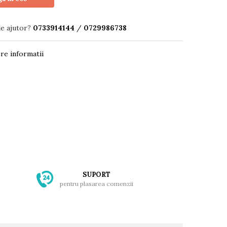
de ajutor?
0733914144
/
0729986738
re informatii
SUPORT
pentru plasarea comenzii