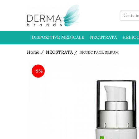
HELIOCARE
PRODUSE CU PROTECTIE
DISPOZITIVE MEDICALE
NEOSTRATA
HELIO
SOLARA 50+ PENTRU COPII
Home /
NEOSTRATA /
BIONIC FACE SERUM
-9%