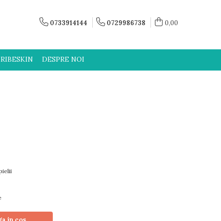
0733914144
0729986738
0,00
RIBESKIN
DESPRE NOI
ielii
e
a in cos