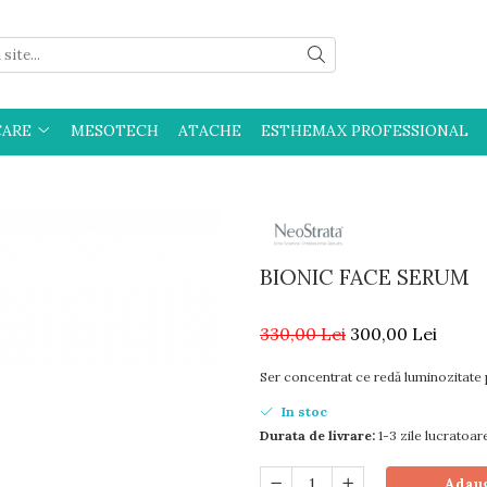
CARE
MESOTECH
ATACHE
ESTHEMAX PROFESSIONAL
BIONIC FACE SERUM
330,00 Lei
300,00 Lei
Ser concentrat ce redă luminozitate p
In stoc
Durata de livrare:
1-3 zile lucratoar
Adaug