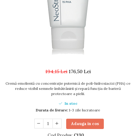
194,15 Lei
176,50 Lei
Cremă emolientă cu concentrație puternică de poli-hidroxiacizi (PHA) ce
reduce vizibil semnele îmbătrânirii și repară funcția de barieră
protectoare a pielii.
In stoc
Durata de livrare:
1-3 zile lucratoare
Adauga in cos
Cod Produs:
C130