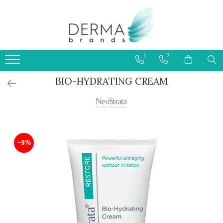
HELIOCARE
PRODUSE CU PROTECTIE
1
2
SOLARA 50+ PENTRU COPII
BIO-HYDRATING CREAM
-9%