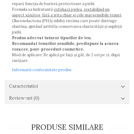
repară funcția de barieră protectoare a pielii.
Formula sa hidratantă
exfoliază pielea, restabilind un
aspect sănătos, fără a irita chiar și cele mai sensibile tenuri
.
Gluconolactona (PHA) inhibă enzima care poate distruge
elastina, ajutând astfel la conservarea elasticității și supleții
pielii.
Produs adecvat tuturor tipurilor de ten.
Recomandat tenurilor sensibile, predispuse la acneea
rozacee, post-proceduri cosmetice.
Mod de aplicare: Se aplică pe față și gât, de 2 ori pe zi, după
curățare.
Informatii conformitate produs
Caracteristici
Review-uri
(0)
PRODUSE SIMILARE