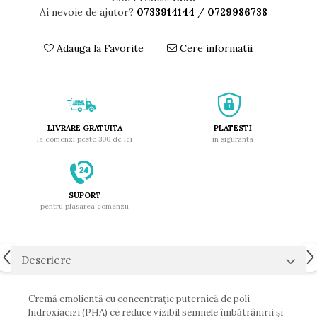
Ai nevoie de ajutor?
0733914144
/
0729986738
Adauga la Favorite
Cere informatii
LIVRARE GRATUITA
PLATESTI
la comenzi peste 300 de lei
in siguranta
SUPORT
pentru plasarea comenzii
Descriere
Cremă emolientă cu concentrație puternică de poli-
hidroxiacizi (PHA) ce reduce vizibil semnele îmbătrânirii și