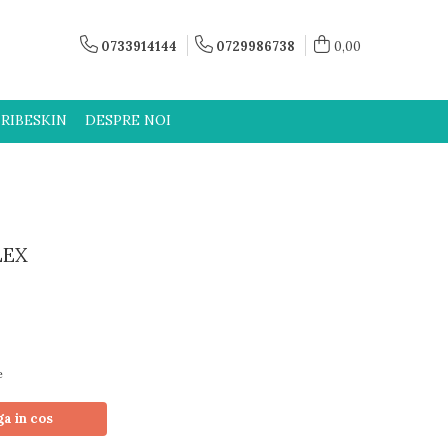
0733914144
0729986738
0,00
RIBESKIN
DESPRE NOI
LEX
e
a in cos