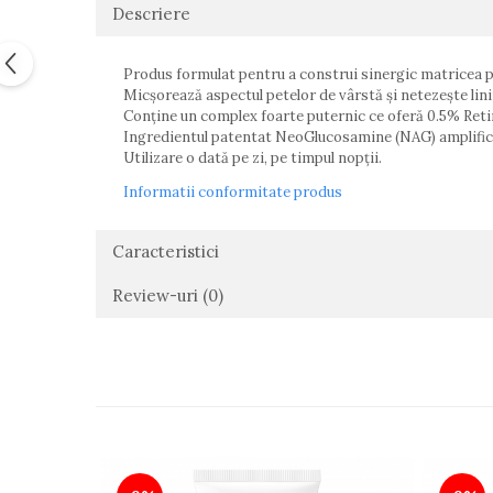
Descriere
Produs formulat pentru a construi sinergic matricea piel
Micșorează aspectul petelor de vârstă și netezește liniil
Conține un complex foarte puternic ce oferă 0.5% Retino
Ingredientul patentat NeoGlucosamine (NAG) amplifică și
Utilizare o dată pe zi, pe timpul nopții.
Informatii conformitate produs
Caracteristici
Review-uri
(0)