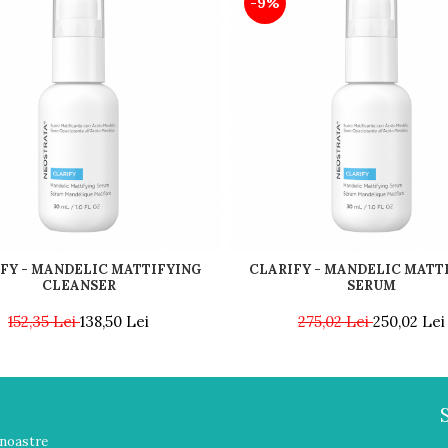
-9%
FY - MANDELIC MATTIFYING
CLARIFY - MANDELIC MATT
CLEANSER
SERUM
152,35 Lei
138,50 Lei
275,02 Lei
250,02 Lei
 noastre