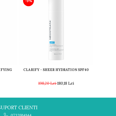
-9%
-9%
IFYING
CLARIFY - SHEER HYDRATION SPF40
CLARI
198,20 Lei
180,18 Lei
1
SUPORT CLIENTI
0733914144