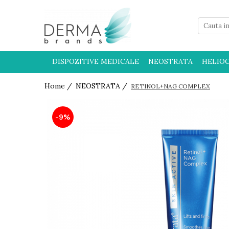
HELIOCARE
PRODUSE CU PROTECTIE
DISPOZITIVE MEDICALE
NEOSTRATA
HELIO
SOLARA 50+ PENTRU COPII
Home /
NEOSTRATA /
RETINOL+NAG COMPLEX
-9%