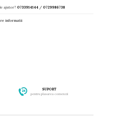
de ajutor?
0733914144
/
0729986738
re informatii
SUPORT
pentru plasarea comenzii