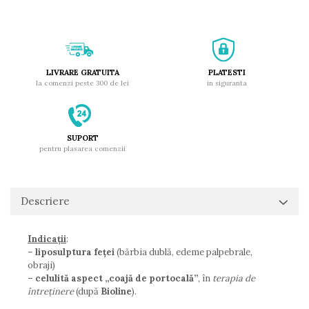
LIVRARE GRATUITA
PLATESTI
la comenzi peste 300 de lei
in siguranta
SUPORT
pentru plasarea comenzii
Descriere
Indicații
:
–
liposulptura feței
(bărbia dublă, edeme palpebrale,
obraji)
–
celulită aspect „coajă de portocală”
, în
terapia de
întreținere
(după
Bioline
).